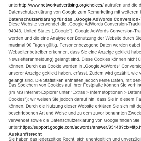
unter
http://www.networkadvertising.org/choices/
 aufrufen und die
Datenschutzerklärung von Google zum Remarketing mit weiteren In
Datenschutzerklärung für das „Google AdWords Conversion-T
Diese Website verwendet die „Google AdWords Conversion-Trackin
94043, United States („Google“). Google AdWords Conversion-Trac
werden und die eine Analyse der Benutzung der Website durch Sie
maximal 90 Tagen gültig. Personenbezogene Daten werden dabei ni
Webseitenbetreiber erkennen, dass Sie eine Anzeige geklickt haben
Newsletteranmeldung) gelangt sind. Diese Cookies können nicht
können. Durch das Cookie werden in „Google AdWords“ Conversion-Sta
unserer Anzeige geklickt haben, erfasst. Zudem wird gezählt, wie v
gelangt sind. Die Statistiken enthalten jedoch keine Daten, mit dene
Das Speichern von Cookies auf Ihrer Festplatte können Sie verhin
(Im MS Internet-Explorer unter "Extras > Internetoptionen > Datens
Cookies"); wir weisen Sie jedoch darauf hin, dass Sie in diesem Fa
können. Durch die Nutzung dieser Website erklären Sie sich mit d
beschriebenen Art und Weise und zu dem zuvor benannten Zweck 
verwendet sowie die Datenschutzerklärung von Google finden Sie 
unter:
https://support.google.com/adwords/answer/93148?ctx=tltp
,
Auskunftsrecht
Sie haben das jederzeitige Recht, sich unentgeltlich und unverzü