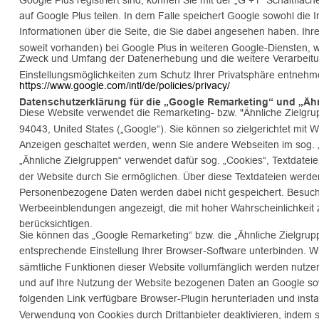
auf Google Plus teilen. In dem Falle speichert Google sowohl die I
Informationen über die Seite, die Sie dabei angesehen haben. Ih
soweit vorhanden) bei Google Plus in weiteren Google-Diensten, 
Zweck und Umfang der Datenerhebung und die weitere Verarbeitu
Einstellungsmöglichkeiten zum Schutz Ihrer Privatsphäre entnehm
https://www.google.com/intl/de/policies/privacy/
Datenschutzerklärung für die „Google Remarketing“ und „Ähn
Diese Website verwendet die Remarketing- bzw. "Ähnliche Zielgru
94043, United States („Google“). Sie können so zielgerichtet mi
Anzeigen geschaltet werden, wenn Sie andere Webseiten im sog. 
„Ähnliche Zielgruppen“ verwendet dafür sog. „Cookies“, Textdatei
der Website durch Sie ermöglichen. Über diese Textdateien werde
Personenbezogene Daten werden dabei nicht gespeichert. Besuche
Werbeeinblendungen angezeigt, die mit hoher Wahrscheinlichkeit 
berücksichtigen.
Sie können das „Google Remarketing“ bzw. die „Ähnliche Zielgrup
entsprechende Einstellung Ihrer Browser-Software unterbinden. Wir
sämtliche Funktionen dieser Website vollumfänglich werden nutze
und auf Ihre Nutzung der Website bezogenen Daten an Google sow
folgenden Link verfügbare Browser-Plugin herunterladen und instal
Verwendung von Cookies durch Drittanbieter deaktivieren, indem sie