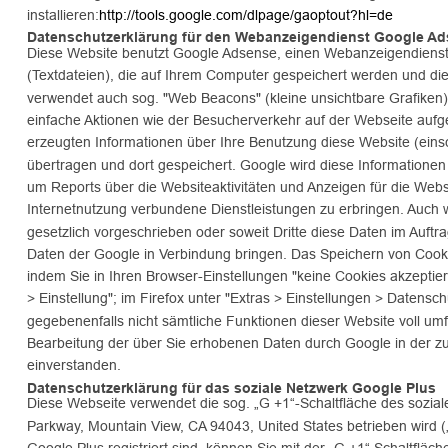
installieren:
http://tools.google.com/dlpage/gaoptout?hl=de
Datenschutzerklärung für den Webanzeigendienst Google A
Diese Website benutzt Google Adsense, einen Webanzeigendienst 
(Textdateien), die auf Ihrem Computer gespeichert werden und di
verwendet auch sog. "Web Beacons" (kleine unsichtbare Grafike
einfache Aktionen wie der Besucherverkehr auf der Webseite au
erzeugten Informationen über Ihre Benutzung diese Website (einsc
übertragen und dort gespeichert. Google wird diese Informationen
um Reports über die Websiteaktivitäten und Anzeigen für die Web
Internetnutzung verbundene Dienstleistungen zu erbringen. Auch w
gesetzlich vorgeschrieben oder soweit Dritte diese Daten im Auftr
Daten der Google in Verbindung bringen. Das Speichern von Cooki
indem Sie in Ihren Browser-Einstellungen "keine Cookies akzeptier
> Einstellung"; im Firefox unter "Extras > Einstellungen > Datensch
gegebenenfalls nicht sämtliche Funktionen dieser Website voll umf
Bearbeitung der über Sie erhobenen Daten durch Google in der 
einverstanden.
Datenschutzerklärung für das soziale Netzwerk Google Plus
Diese Webseite verwendet die sog. „G +1“-Schaltfläche des sozia
Parkway, Mountain View, CA 94043, United States betrieben wird (
Google Plus registriert sind, können Sie mit der „G +1“ Schaltflä